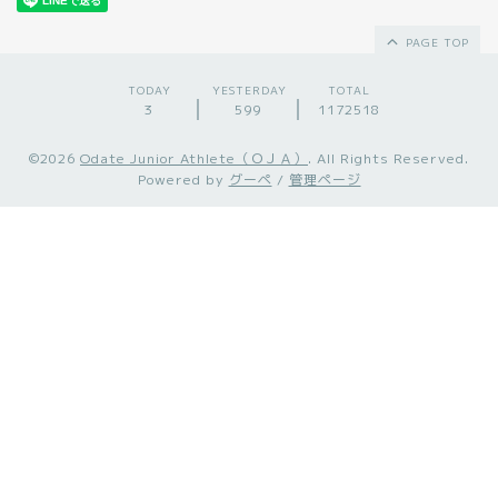
PAGE TOP
TODAY
YESTERDAY
TOTAL
3
599
1172518
©2026
Odate Junior Athlete（ＯＪＡ）
. All Rights Reserved.
Powered by
グーペ
/
管理ページ