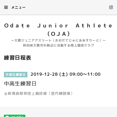
メニュー
Ｏｄａｔｅ Ｊｕｎｉｏｒ Ａｔｈｌｅｔｅ
（ＯＪＡ）
ー大館ジュニアアスリート（おおだてじゅにああすりーと）ー
秋田県大館市を拠点に活動する陸上競技クラブ
練習日程表
2019-12-28 (土) 09:00～11:00
中高生練習日
中高生練習日
＠新青森県営陸上競技場（室内練習場）