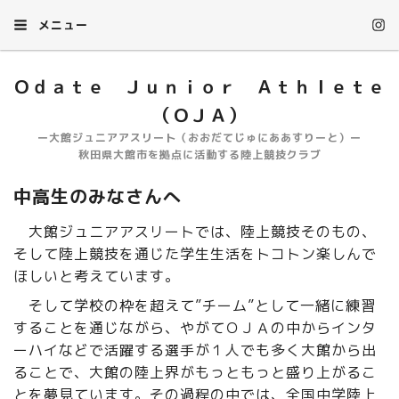
メニュー
Ｏｄａｔｅ Ｊｕｎｉｏｒ Ａｔｈｌｅｔｅ
（ＯＪＡ）
ー大館ジュニアアスリート（おおだてじゅにああすりーと）ー
秋田県大館市を拠点に活動する陸上競技クラブ
中高生のみなさんへ
大館ジュニアアスリートでは、陸上競技そのもの、
そして陸上競技を通じた学生生活をトコトン楽しんで
ほしいと考えています。
そして学校の枠を超えて”チーム”として一緒に練習
することを通じながら、やがてＯＪＡの中からインタ
ーハイなどで活躍する選手が１人でも多く大館から出
ることで、大館の陸上界がもっともっと盛り上がるこ
とを夢見ています。その過程の中では、全国中学陸上