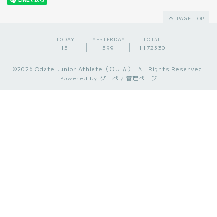
PAGE TOP
TODAY
YESTERDAY
TOTAL
15
599
1172530
©2026
Odate Junior Athlete（ＯＪＡ）
. All Rights Reserved.
Powered by
グーペ
/
管理ページ