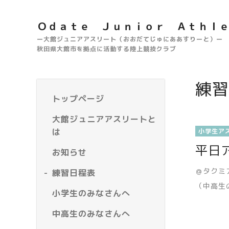
Ｏｄａｔｅ Ｊｕｎｉｏｒ Ａｔｈｌ
ー大館ジュニアアスリート（おおだてじゅにああすりーと）ー
秋田県大館市を拠点に活動する陸上競技クラブ
練習
トップページ
大館ジュニアアスリートと
は
小学生ア
平日
お知らせ
＠タクミ
練習日程表
（中高生
小学生のみなさんへ
中高生のみなさんへ