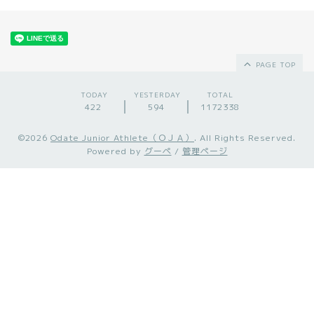
PAGE TOP
TODAY
YESTERDAY
TOTAL
422
594
1172338
©2026
Odate Junior Athlete（ＯＪＡ）
. All Rights Reserved.
Powered by
グーペ
/
管理ページ