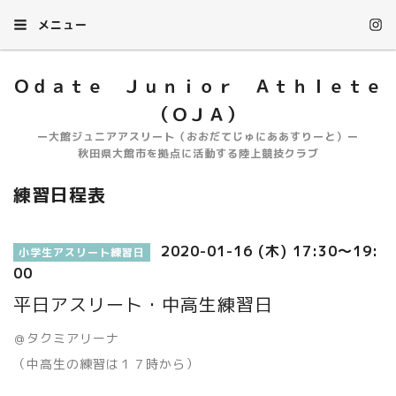
メニュー
Ｏｄａｔｅ Ｊｕｎｉｏｒ Ａｔｈｌｅｔｅ
（ＯＪＡ）
ー大館ジュニアアスリート（おおだてじゅにああすりーと）ー
秋田県大館市を拠点に活動する陸上競技クラブ
練習日程表
2020-01-16 (木) 17:30～19:
小学生アスリート練習日
00
平日アスリート・中高生練習日
＠タクミアリーナ
（中高生の練習は１７時から）