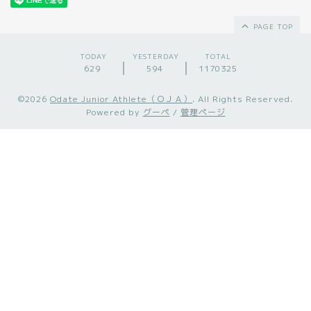
PAGE TOP
TODAY
YESTERDAY
TOTAL
629
594
1170325
©2026
Odate Junior Athlete（ＯＪＡ）
. All Rights Reserved.
Powered by
グーペ
/
管理ページ