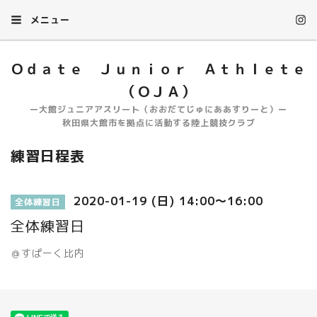
メニュー
Ｏｄａｔｅ Ｊｕｎｉｏｒ Ａｔｈｌｅｔｅ
（ＯＪＡ）
ー大館ジュニアアスリート（おおだてじゅにああすりーと）ー
秋田県大館市を拠点に活動する陸上競技クラブ
練習日程表
2020-01-19 (日) 14:00～16:00
全体練習日
全体練習日
＠すぱーく比内