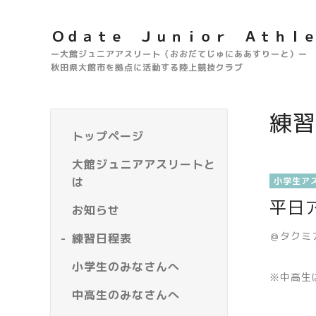
Ｏｄａｔｅ Ｊｕｎｉｏｒ Ａｔｈｌ
ー大館ジュニアアスリート（おおだてじゅにああすりーと）ー
秋田県大館市を拠点に活動する陸上競技クラブ
練習
トップページ
大館ジュニアアスリートと
は
小学生ア
平日
お知らせ
＠タクミ
練習日程表
小学生のみなさんへ
※中高生
中高生のみなさんへ