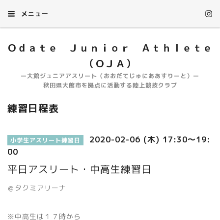
メニュー
Ｏｄａｔｅ Ｊｕｎｉｏｒ Ａｔｈｌｅｔｅ
（ＯＪＡ）
ー大館ジュニアアスリート（おおだてじゅにああすりーと）ー
秋田県大館市を拠点に活動する陸上競技クラブ
練習日程表
2020-02-06 (木) 17:30～19:
小学生アスリート練習日
00
平日アスリート・中高生練習日
＠タクミアリーナ
※中高生は１７時から