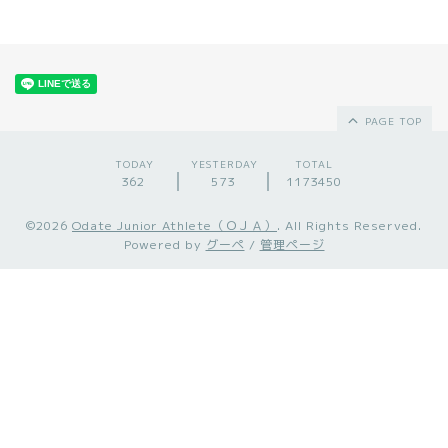
PAGE TOP
TODAY
YESTERDAY
TOTAL
362
573
1173450
©2026
Odate Junior Athlete（ＯＪＡ）
. All Rights Reserved.
Powered by
グーペ
/
管理ページ