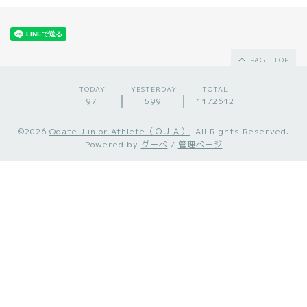
PAGE TOP
TODAY
YESTERDAY
TOTAL
97
599
1172612
©2026
Odate Junior Athlete（ＯＪＡ）
. All Rights Reserved.
Powered by
グーペ
/
管理ページ