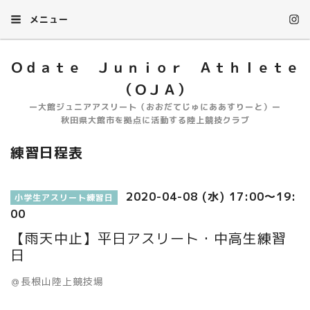
メニュー
Ｏｄａｔｅ Ｊｕｎｉｏｒ Ａｔｈｌｅｔｅ
（ＯＪＡ）
ー大館ジュニアアスリート（おおだてじゅにああすりーと）ー
秋田県大館市を拠点に活動する陸上競技クラブ
練習日程表
2020-04-08 (水) 17:00～19:
小学生アスリート練習日
00
【雨天中止】平日アスリート・中高生練習
日
＠長根山陸上競技場