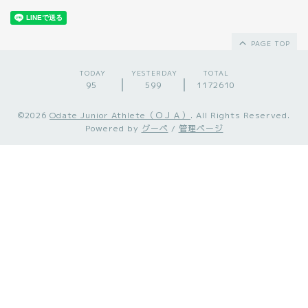
PAGE TOP
TODAY
YESTERDAY
TOTAL
95
599
1172610
©2026
Odate Junior Athlete（ＯＪＡ）
. All Rights Reserved.
Powered by
グーペ
/
管理ページ