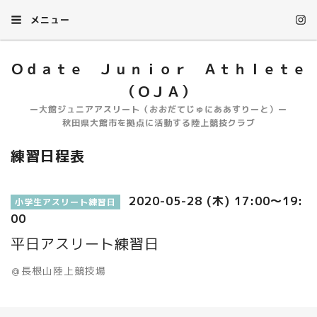
メニュー
Ｏｄａｔｅ Ｊｕｎｉｏｒ Ａｔｈｌｅｔｅ
（ＯＪＡ）
ー大館ジュニアアスリート（おおだてじゅにああすりーと）ー
秋田県大館市を拠点に活動する陸上競技クラブ
練習日程表
2020-05-28 (木) 17:00～19:
小学生アスリート練習日
00
平日アスリート練習日
＠長根山陸上競技場