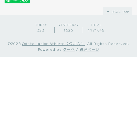
PAGE TOP
TODAY
YESTERDAY
TOTAL
323
1626
1171645
©2026
Odate Junior Athlete（ＯＪＡ）
. All Rights Reserved.
Powered by
グーペ
/
管理ページ