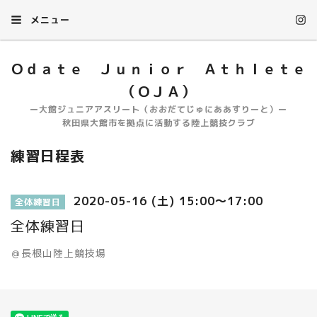
メニュー
Ｏｄａｔｅ Ｊｕｎｉｏｒ Ａｔｈｌｅｔｅ
（ＯＪＡ）
ー大館ジュニアアスリート（おおだてじゅにああすりーと）ー
秋田県大館市を拠点に活動する陸上競技クラブ
練習日程表
2020-05-16 (土) 15:00～17:00
全体練習日
全体練習日
＠長根山陸上競技場