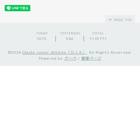
PAGE TOP
TODAY
YESTERDAY
TOTAL
1075
594
1170771
©2026
Odate Junior Athlete（ＯＪＡ）
. All Rights Reserved.
Powered by
グーペ
/
管理ページ