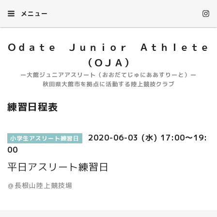
メニュー
Ｏｄａｔｅ Ｊｕｎｉｏｒ Ａｔｈｌｅｔｅ
（ＯＪＡ）
ー大館ジュニアアスリート（おおだてじゅにああすりーと）ー
秋田県大館市を拠点に活動する陸上競技クラブ
練習日程表
2020-06-03 (水) 17:00～19:
小学生アスリート練習日
00
平日アスリート練習日
＠長根山陸上競技場