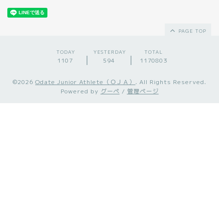
PAGE TOP
TODAY
YESTERDAY
TOTAL
1107
594
1170803
©2026
Odate Junior Athlete（ＯＪＡ）
. All Rights Reserved.
Powered by
グーペ
/
管理ページ