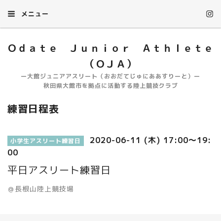
メニュー
Ｏｄａｔｅ Ｊｕｎｉｏｒ Ａｔｈｌｅｔｅ
（ＯＪＡ）
ー大館ジュニアアスリート（おおだてじゅにああすりーと）ー
秋田県大館市を拠点に活動する陸上競技クラブ
練習日程表
2020-06-11 (木) 17:00～19:
小学生アスリート練習日
00
平日アスリート練習日
＠長根山陸上競技場