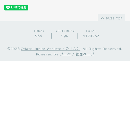
PAGE TOP
TODAY
YESTERDAY
TOTAL
566
594
1170262
©2026
Odate Junior Athlete（ＯＪＡ）
. All Rights Reserved.
Powered by
グーペ
/
管理ページ