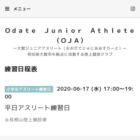
メニュー
Ｏｄａｔｅ Ｊｕｎｉｏｒ Ａｔｈｌｅｔｅ
（ＯＪＡ）
ー大館ジュニアアスリート（おおだてじゅにああすりーと）ー
秋田県大館市を拠点に活動する陸上競技クラブ
練習日程表
2020-06-17 (水) 17:00～19:
小学生アスリート練習日
00
平日アスリート練習日
＠長根山陸上競技場