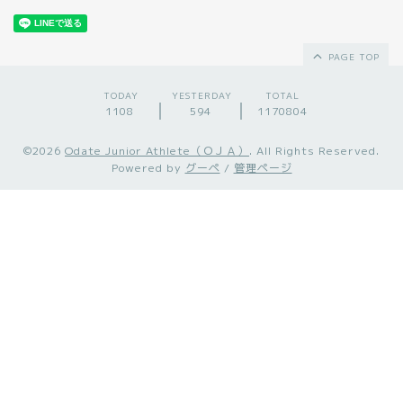
PAGE TOP
TODAY
YESTERDAY
TOTAL
1108
594
1170804
©2026
Odate Junior Athlete（ＯＪＡ）
. All Rights Reserved.
Powered by
グーペ
/
管理ページ