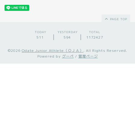
PAGE TOP
TODAY
YESTERDAY
TOTAL
511
594
1172427
©2026
Odate Junior Athlete（ＯＪＡ）
. All Rights Reserved.
Powered by
グーペ
/
管理ページ