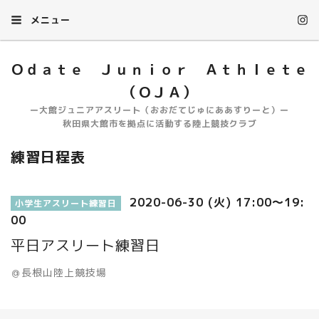
メニュー
Ｏｄａｔｅ Ｊｕｎｉｏｒ Ａｔｈｌｅｔｅ
（ＯＪＡ）
ー大館ジュニアアスリート（おおだてじゅにああすりーと）ー
秋田県大館市を拠点に活動する陸上競技クラブ
練習日程表
2020-06-30 (火) 17:00～19:
小学生アスリート練習日
00
平日アスリート練習日
＠長根山陸上競技場