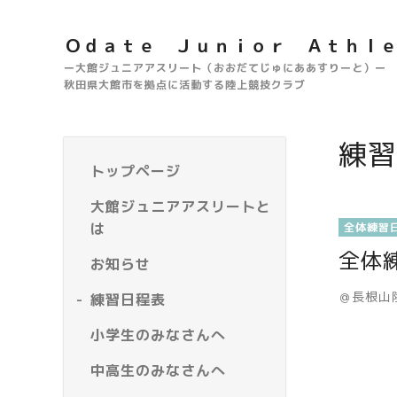
Ｏｄａｔｅ Ｊｕｎｉｏｒ Ａｔｈｌ
ー大館ジュニアアスリート（おおだてじゅにああすりーと）ー
秋田県大館市を拠点に活動する陸上競技クラブ
練習
トップページ
大館ジュニアアスリートと
は
全体練習
全体
お知らせ
＠長根山
練習日程表
小学生のみなさんへ
中高生のみなさんへ