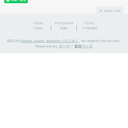
PAGE TOP
TODAY
YESTERDAY
TOTAL
1254
594
1170950
©2026
Odate Junior Athlete（ＯＪＡ）
. All Rights Reserved.
Powered by
グーペ
/
管理ページ