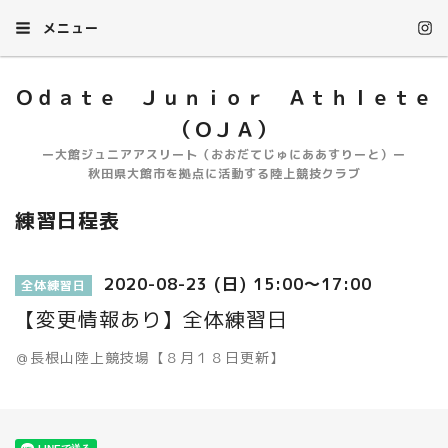
メニュー
Ｏｄａｔｅ Ｊｕｎｉｏｒ Ａｔｈｌｅｔｅ
（ＯＪＡ）
ー大館ジュニアアスリート（おおだてじゅにああすりーと）ー
秋田県大館市を拠点に活動する陸上競技クラブ
練習日程表
2020-08-23 (日) 15:00～17:00
全体練習日
【変更情報あり】全体練習日
＠長根山陸上競技場【８月１８日更新】