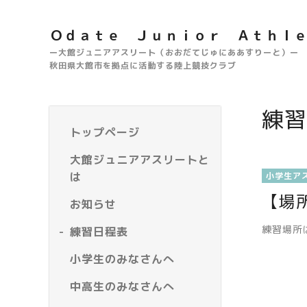
Ｏｄａｔｅ Ｊｕｎｉｏｒ Ａｔｈｌ
ー大館ジュニアアスリート（おおだてじゅにああすりーと）ー
秋田県大館市を拠点に活動する陸上競技クラブ
練習
トップページ
大館ジュニアアスリートと
は
小学生ア
【場
お知らせ
練習場所
練習日程表
小学生のみなさんへ
中高生のみなさんへ