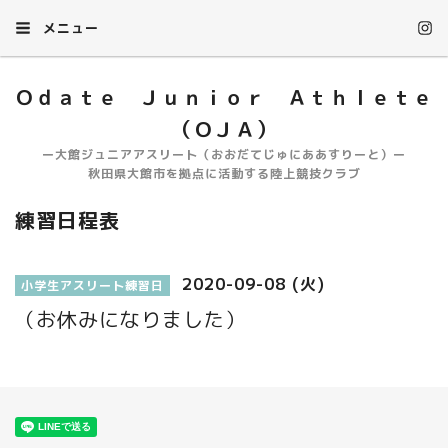
メニュー
Ｏｄａｔｅ Ｊｕｎｉｏｒ Ａｔｈｌｅｔｅ
（ＯＪＡ）
ー大館ジュニアアスリート（おおだてじゅにああすりーと）ー
秋田県大館市を拠点に活動する陸上競技クラブ
練習日程表
2020-09-08 (火)
小学生アスリート練習日
（お休みになりました）