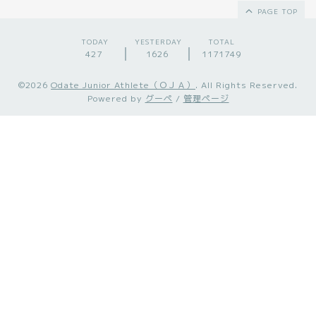
PAGE TOP
TODAY
YESTERDAY
TOTAL
427
1626
1171749
©2026
Odate Junior Athlete（ＯＪＡ）
. All Rights Reserved.
Powered by
グーペ
/
管理ページ