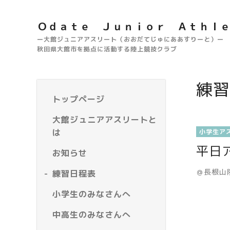
Ｏｄａｔｅ Ｊｕｎｉｏｒ Ａｔｈｌ
ー大館ジュニアアスリート（おおだてじゅにああすりーと）ー
秋田県大館市を拠点に活動する陸上競技クラブ
練習
トップページ
大館ジュニアアスリートと
は
小学生ア
平日
お知らせ
＠長根山
練習日程表
小学生のみなさんへ
中高生のみなさんへ