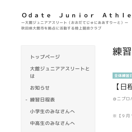
Ｏｄａｔｅ Ｊｕｎｉｏｒ Ａｔｈｌ
ー大館ジュニアアスリート（おおだてじゅにああすりーと）ー
秋田県大館市を拠点に活動する陸上競技クラブ
練習
トップページ
大館ジュニアアスリートと
は
全体練習
【日
お知らせ
＠ニプロ
練習日程表
小学生のみなさんへ
※【９月
中高生のみなさんへ