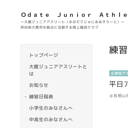
Ｏｄａｔｅ Ｊｕｎｉｏｒ Ａｔｈｌ
ー大館ジュニアアスリート（おおだてじゅにああすりーと）ー
秋田県大館市を拠点に活動する陸上競技クラブ
練習
トップページ
大館ジュニアアスリートと
は
小学生ア
平日
お知らせ
＠長根山
練習日程表
小学生のみなさんへ
中高生のみなさんへ