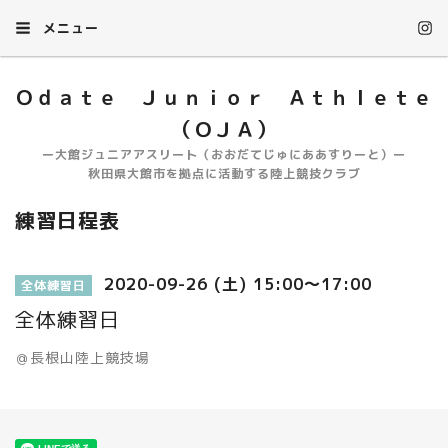
メニュー
Ｏｄａｔｅ Ｊｕｎｉｏｒ Ａｔｈｌｅｔｅ
（ＯＪＡ）
ー大館ジュニアアスリート（おおだてじゅにああすりーと）ー
秋田県大館市を拠点に活動する陸上競技クラブ
練習日程表
2020-09-26 (土) 15:00～17:00
全体練習日
全体練習日
＠長根山陸上競技場