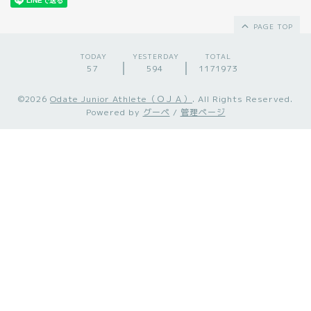
PAGE TOP
TODAY
YESTERDAY
TOTAL
57
594
1171973
©2026
Odate Junior Athlete（ＯＪＡ）
. All Rights Reserved.
Powered by
グーペ
/
管理ページ