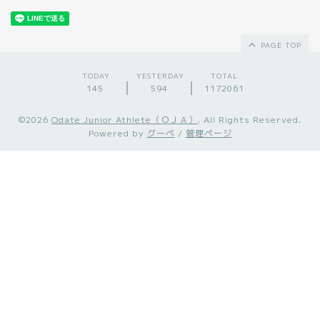
PAGE TOP
TODAY
YESTERDAY
TOTAL
145
594
1172061
©2026
Odate Junior Athlete（ＯＪＡ）
. All Rights Reserved.
Powered by
グーペ
/
管理ページ