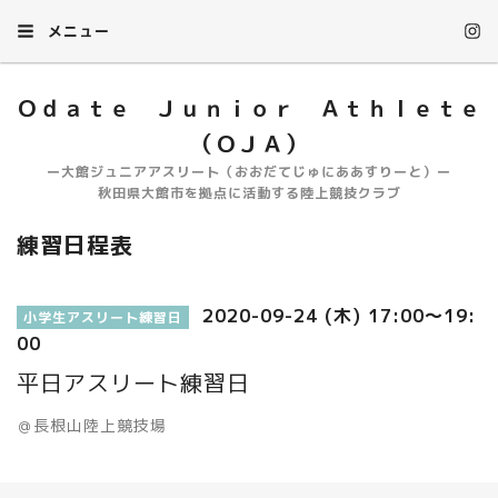
メニュー
Ｏｄａｔｅ Ｊｕｎｉｏｒ Ａｔｈｌｅｔｅ
（ＯＪＡ）
ー大館ジュニアアスリート（おおだてじゅにああすりーと）ー
秋田県大館市を拠点に活動する陸上競技クラブ
練習日程表
2020-09-24 (木) 17:00～19:
小学生アスリート練習日
00
平日アスリート練習日
＠長根山陸上競技場