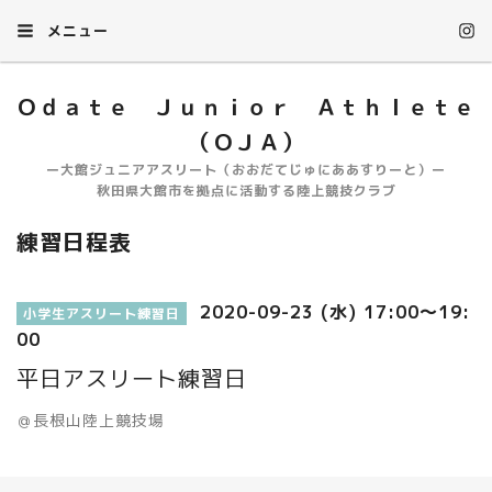
メニュー
Ｏｄａｔｅ Ｊｕｎｉｏｒ Ａｔｈｌｅｔｅ
（ＯＪＡ）
ー大館ジュニアアスリート（おおだてじゅにああすりーと）ー
秋田県大館市を拠点に活動する陸上競技クラブ
練習日程表
2020-09-23 (水) 17:00～19:
小学生アスリート練習日
00
平日アスリート練習日
＠長根山陸上競技場