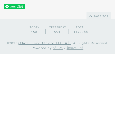
PAGE TOP
TODAY
YESTERDAY
TOTAL
150
594
1172066
©2026
Odate Junior Athlete（ＯＪＡ）
. All Rights Reserved.
Powered by
グーペ
/
管理ページ