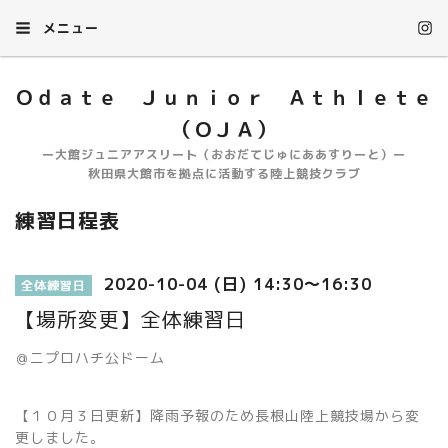
メニュー
Ｏｄａｔｅ Ｊｕｎｉｏｒ Ａｔｈｌｅｔｅ
（ＯＪＡ）
ー大館ジュニアアスリート（おおだてじゅにああすりーと）ー
秋田県大館市を拠点に活動する陸上競技クラブ
練習日程表
2020-10-04 (日) 14:30～16:30
全体練習日
【場所変更】全体練習日
＠ニプロハチ公ドーム
【１０月３日更新】降雨予報のため長根山陸上競技場から変
更しました。