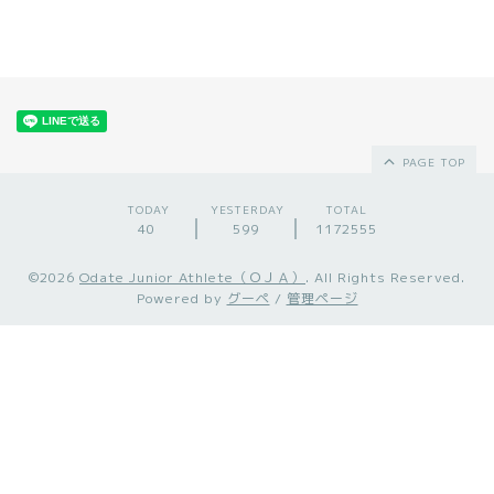
PAGE TOP
TODAY
YESTERDAY
TOTAL
40
599
1172555
©2026
Odate Junior Athlete（ＯＪＡ）
. All Rights Reserved.
Powered by
グーペ
/
管理ページ