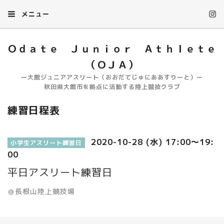
メニュー
Ｏｄａｔｅ Ｊｕｎｉｏｒ Ａｔｈｌｅｔｅ
（ＯＪＡ）
ー大館ジュニアアスリート（おおだてじゅにああすりーと）ー
秋田県大館市を拠点に活動する陸上競技クラブ
練習日程表
2020-10-28 (水) 17:00～19:
小学生アスリート練習日
00
平日アスリート練習日
＠長根山陸上競技場