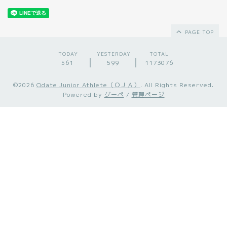
PAGE TOP
TODAY
YESTERDAY
TOTAL
561
599
1173076
©2026
Odate Junior Athlete（ＯＪＡ）
. All Rights Reserved.
Powered by
グーペ
/
管理ページ