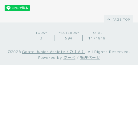
PAGE TOP
TODAY
YESTERDAY
TOTAL
3
594
1171919
©2026
Odate Junior Athlete（ＯＪＡ）
. All Rights Reserved.
Powered by
グーペ
/
管理ページ