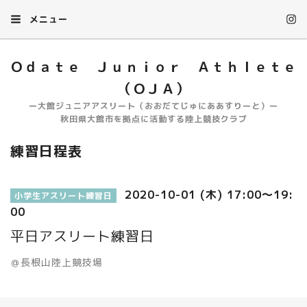
メニュー
Ｏｄａｔｅ Ｊｕｎｉｏｒ Ａｔｈｌｅｔｅ
（ＯＪＡ）
ー大館ジュニアアスリート（おおだてじゅにああすりーと）ー
秋田県大館市を拠点に活動する陸上競技クラブ
練習日程表
2020-10-01 (木) 17:00～19:
小学生アスリート練習日
00
平日アスリート練習日
＠長根山陸上競技場