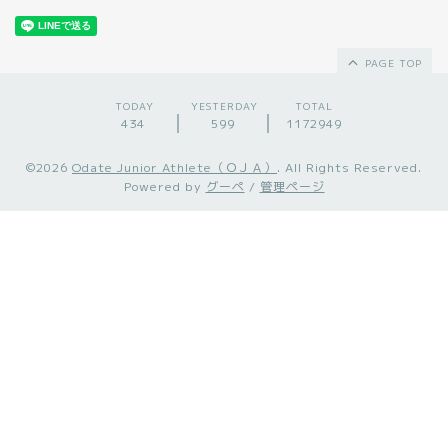
PAGE TOP
TODAY
YESTERDAY
TOTAL
434
599
1172949
©2026
Odate Junior Athlete（ＯＪＡ）
. All Rights Reserved.
Powered by
グーペ
/
管理ページ