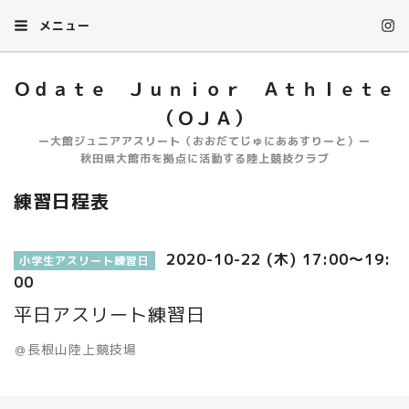
メニュー
Ｏｄａｔｅ Ｊｕｎｉｏｒ Ａｔｈｌｅｔｅ
（ＯＪＡ）
ー大館ジュニアアスリート（おおだてじゅにああすりーと）ー
秋田県大館市を拠点に活動する陸上競技クラブ
練習日程表
2020-10-22 (木) 17:00～19:
小学生アスリート練習日
00
平日アスリート練習日
＠長根山陸上競技場