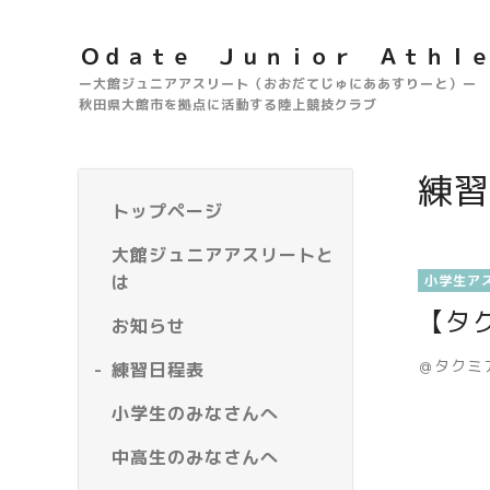
Ｏｄａｔｅ Ｊｕｎｉｏｒ Ａｔｈｌ
ー大館ジュニアアスリート（おおだてじゅにああすりーと）ー
秋田県大館市を拠点に活動する陸上競技クラブ
練習
トップページ
大館ジュニアアスリートと
は
小学生ア
【タ
お知らせ
＠タクミ
練習日程表
小学生のみなさんへ
中高生のみなさんへ