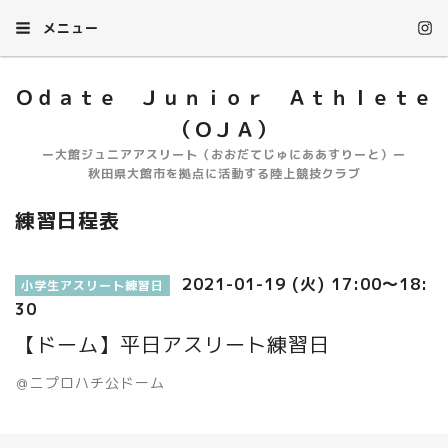
メニュー
Ｏｄａｔｅ Ｊｕｎｉｏｒ Ａｔｈｌｅｔｅ
（ＯＪＡ）
ー大館ジュニアアスリート（おおだてじゅにああすりーと）ー
秋田県大館市を拠点に活動する陸上競技クラブ
練習日程表
2021-01-19 (火) 17:00～18:
小学生アスリート練習日
30
【ドーム】平日アスリート練習日
＠ニプロハチ公ドーム