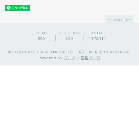
PAGE TOP
TODAY
YESTERDAY
TOTAL
396
599
1172911
©2026
Odate Junior Athlete（ＯＪＡ）
. All Rights Reserved.
Powered by
グーペ
/
管理ページ