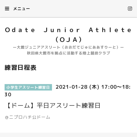
メニュー
Ｏｄａｔｅ Ｊｕｎｉｏｒ Ａｔｈｌｅｔｅ
（ＯＪＡ）
ー大館ジュニアアスリート（おおだてじゅにああすりーと）ー
秋田県大館市を拠点に活動する陸上競技クラブ
練習日程表
2021-01-28 (木) 17:00～18:
小学生アスリート練習日
30
【ドーム】平日アスリート練習日
＠ニプロハチ公ドーム