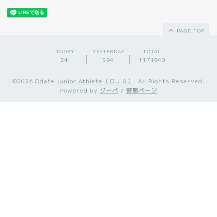
PAGE TOP
TODAY
YESTERDAY
TOTAL
24
594
1171940
©2026
Odate Junior Athlete（ＯＪＡ）
. All Rights Reserved.
Powered by
グーペ
/
管理ページ