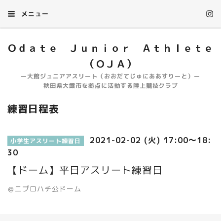
メニュー
Ｏｄａｔｅ Ｊｕｎｉｏｒ Ａｔｈｌｅｔｅ
（ＯＪＡ）
ー大館ジュニアアスリート（おおだてじゅにああすりーと）ー
秋田県大館市を拠点に活動する陸上競技クラブ
練習日程表
2021-02-02 (火) 17:00～18:
小学生アスリート練習日
30
【ドーム】平日アスリート練習日
＠ニプロハチ公ドーム