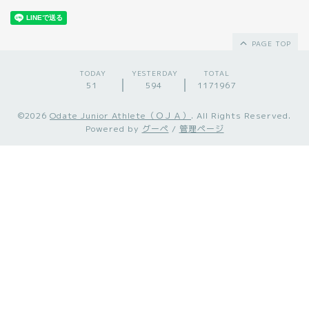
PAGE TOP
TODAY
YESTERDAY
TOTAL
51
594
1171967
©2026
Odate Junior Athlete（ＯＪＡ）
. All Rights Reserved.
Powered by
グーペ
/
管理ページ