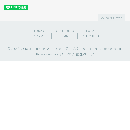
PAGE TOP
TODAY
YESTERDAY
TOTAL
1322
594
1171018
©2026
Odate Junior Athlete（ＯＪＡ）
. All Rights Reserved.
Powered by
グーペ
/
管理ページ