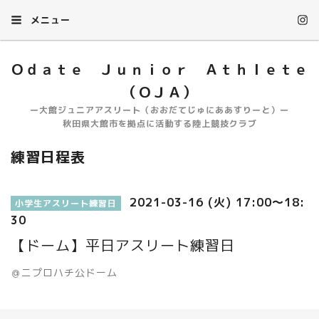
メニュー
Ｏｄａｔｅ Ｊｕｎｉｏｒ Ａｔｈｌｅｔｅ
（ＯＪＡ）
ー大館ジュニアアスリート（おおだてじゅにああすりーと）ー
秋田県大館市を拠点に活動する陸上競技クラブ
練習日程表
2021-03-16 (火) 17:00～18:
小学生アスリート練習日
30
【ドーム】平日アスリート練習日
＠ニプロハチ公ドーム