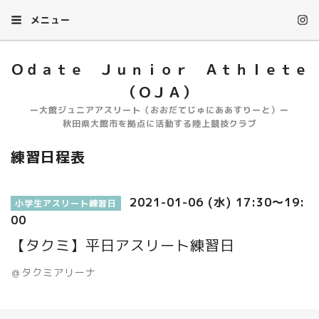
メニュー
Ｏｄａｔｅ Ｊｕｎｉｏｒ Ａｔｈｌｅｔｅ
（ＯＪＡ）
ー大館ジュニアアスリート（おおだてじゅにああすりーと）ー
秋田県大館市を拠点に活動する陸上競技クラブ
練習日程表
2021-01-06 (水) 17:30～19:
小学生アスリート練習日
00
【タクミ】平日アスリート練習日
＠タクミアリーナ