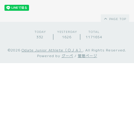
PAGE TOP
TODAY
YESTERDAY
TOTAL
332
1626
1171654
©2026
Odate Junior Athlete（ＯＪＡ）
. All Rights Reserved.
Powered by
グーペ
/
管理ページ