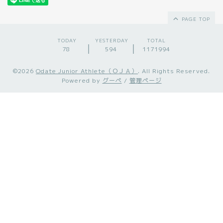
PAGE TOP
TODAY
YESTERDAY
TOTAL
78
594
1171994
©2026
Odate Junior Athlete（ＯＪＡ）
. All Rights Reserved.
Powered by
グーペ
/
管理ページ