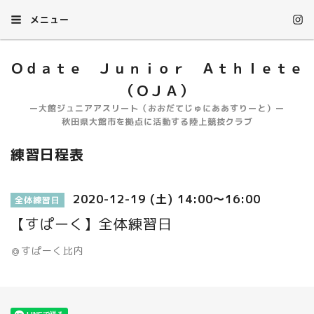
メニュー
Ｏｄａｔｅ Ｊｕｎｉｏｒ Ａｔｈｌｅｔｅ
（ＯＪＡ）
ー大館ジュニアアスリート（おおだてじゅにああすりーと）ー
秋田県大館市を拠点に活動する陸上競技クラブ
練習日程表
2020-12-19 (土) 14:00～16:00
全体練習日
【すぱーく】全体練習日
＠すぱーく比内