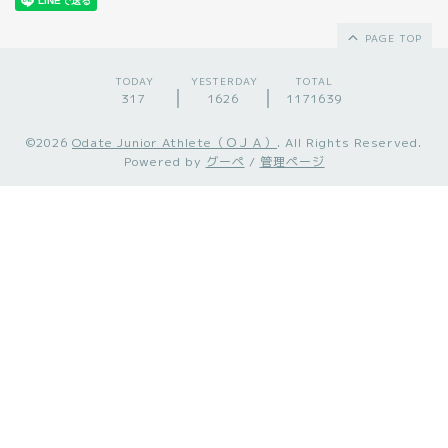
PAGE TOP
TODAY
YESTERDAY
TOTAL
317
1626
1171639
©2026
Odate Junior Athlete（ＯＪＡ）
. All Rights Reserved.
Powered by
グーペ
/
管理ページ