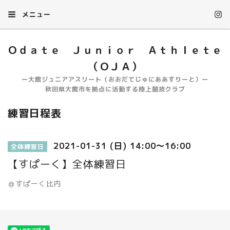
メニュー
Ｏｄａｔｅ Ｊｕｎｉｏｒ Ａｔｈｌｅｔｅ
（ＯＪＡ）
ー大館ジュニアアスリート（おおだてじゅにああすりーと）ー
秋田県大館市を拠点に活動する陸上競技クラブ
練習日程表
2021-01-31 (日) 14:00～16:00
全体練習日
【すぱーく】全体練習日
＠すぱーく比内