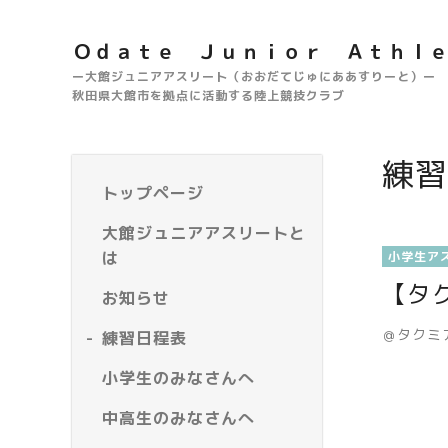
Ｏｄａｔｅ Ｊｕｎｉｏｒ Ａｔｈｌ
ー大館ジュニアアスリート（おおだてじゅにああすりーと）ー
秋田県大館市を拠点に活動する陸上競技クラブ
練習
トップページ
大館ジュニアアスリートと
は
小学生ア
【タ
お知らせ
＠タクミ
練習日程表
小学生のみなさんへ
中高生のみなさんへ