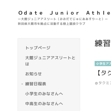
Ｏｄａｔｅ Ｊｕｎｉｏｒ Ａｔｈｌ
ー大館ジュニアアスリート（おおだてじゅにああすりーと）ー
秋田県大館市を拠点に活動する陸上競技クラブ
練習
トップページ
大館ジュニアアスリートと
は
小学生ア
【タ
お知らせ
＠タクミ
練習日程表
小学生のみなさんへ
中高生のみなさんへ