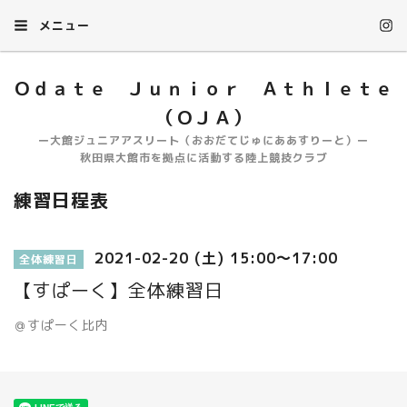
メニュー
Ｏｄａｔｅ Ｊｕｎｉｏｒ Ａｔｈｌｅｔｅ
（ＯＪＡ）
ー大館ジュニアアスリート（おおだてじゅにああすりーと）ー
秋田県大館市を拠点に活動する陸上競技クラブ
練習日程表
2021-02-20 (土) 15:00～17:00
全体練習日
【すぱーく】全体練習日
＠すぱーく比内