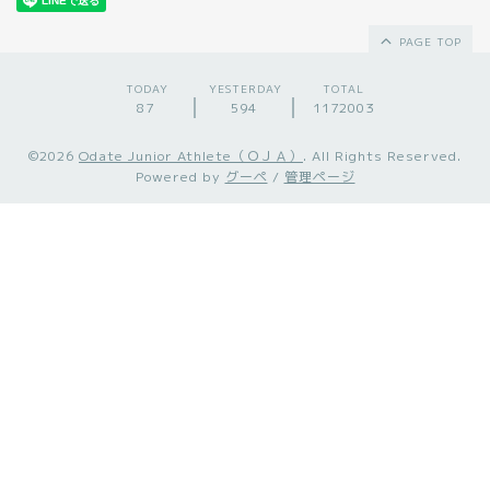
PAGE TOP
TODAY
YESTERDAY
TOTAL
87
594
1172003
©2026
Odate Junior Athlete（ＯＪＡ）
. All Rights Reserved.
Powered by
グーペ
/
管理ページ