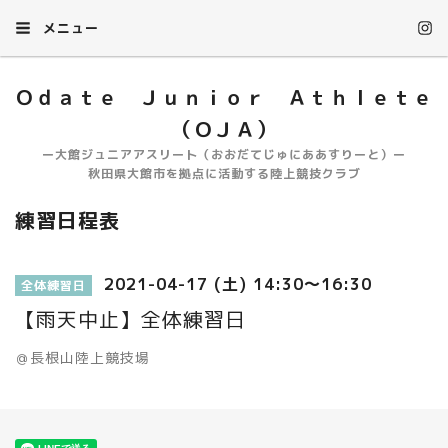
メニュー
Ｏｄａｔｅ Ｊｕｎｉｏｒ Ａｔｈｌｅｔｅ
（ＯＪＡ）
ー大館ジュニアアスリート（おおだてじゅにああすりーと）ー
秋田県大館市を拠点に活動する陸上競技クラブ
練習日程表
2021-04-17 (土) 14:30～16:30
全体練習日
【雨天中止】全体練習日
＠長根山陸上競技場