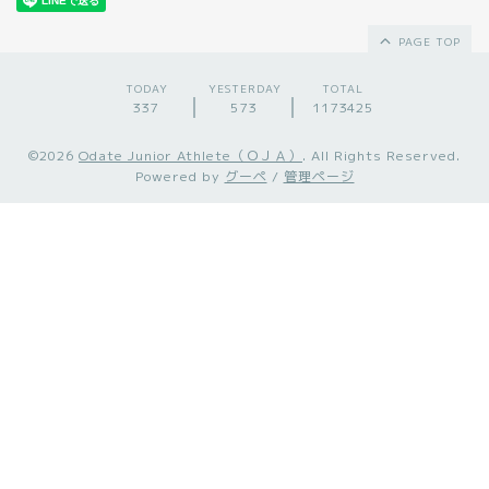
PAGE TOP
TODAY
YESTERDAY
TOTAL
337
573
1173425
©2026
Odate Junior Athlete（ＯＪＡ）
. All Rights Reserved.
Powered by
グーペ
/
管理ページ