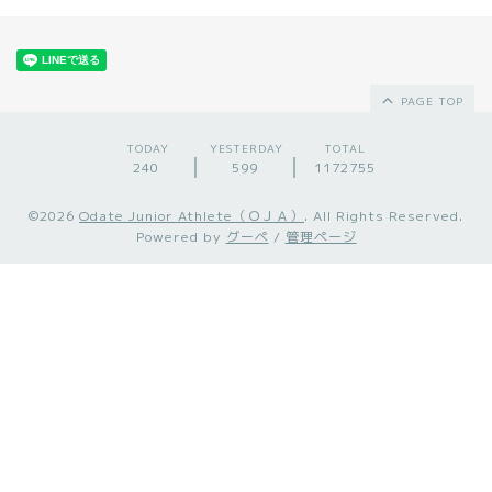
PAGE TOP
TODAY
YESTERDAY
TOTAL
240
599
1172755
©2026
Odate Junior Athlete（ＯＪＡ）
. All Rights Reserved.
Powered by
グーペ
/
管理ページ