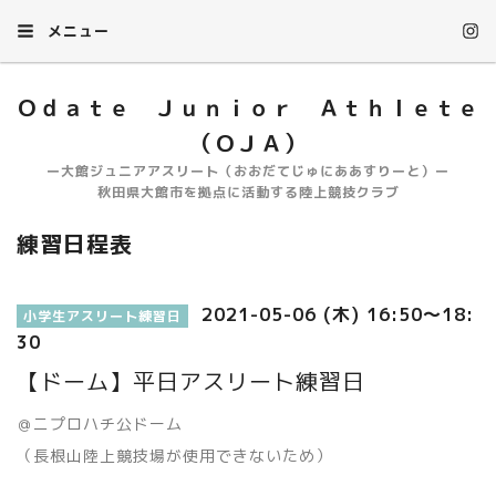
メニュー
Ｏｄａｔｅ Ｊｕｎｉｏｒ Ａｔｈｌｅｔｅ
（ＯＪＡ）
ー大館ジュニアアスリート（おおだてじゅにああすりーと）ー
秋田県大館市を拠点に活動する陸上競技クラブ
練習日程表
2021-05-06 (木) 16:50～18:
小学生アスリート練習日
30
【ドーム】平日アスリート練習日
＠ニプロハチ公ドーム
（長根山陸上競技場が使用できないため）