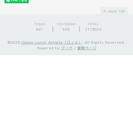
PAGE TOP
TODAY
YESTERDAY
TOTAL
491
599
1173006
©2026
Odate Junior Athlete（ＯＪＡ）
. All Rights Reserved.
Powered by
グーペ
/
管理ページ