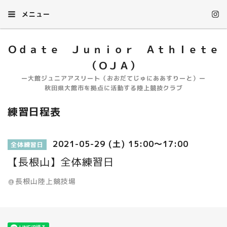
メニュー
Ｏｄａｔｅ Ｊｕｎｉｏｒ Ａｔｈｌｅｔｅ
（ＯＪＡ）
ー大館ジュニアアスリート（おおだてじゅにああすりーと）ー
秋田県大館市を拠点に活動する陸上競技クラブ
練習日程表
2021-05-29 (土) 15:00～17:00
全体練習日
【長根山】全体練習日
＠長根山陸上競技場