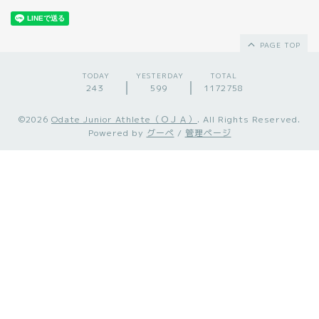
PAGE TOP
TODAY
YESTERDAY
TOTAL
243
599
1172758
©2026
Odate Junior Athlete（ＯＪＡ）
. All Rights Reserved.
Powered by
グーペ
/
管理ページ