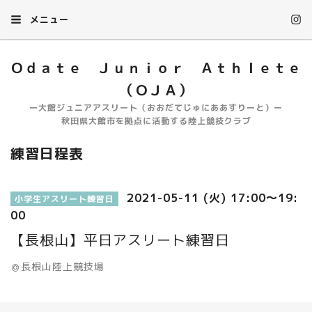
メニュー
Ｏｄａｔｅ Ｊｕｎｉｏｒ Ａｔｈｌｅｔｅ
（ＯＪＡ）
ー大館ジュニアアスリート（おおだてじゅにああすりーと）ー
秋田県大館市を拠点に活動する陸上競技クラブ
練習日程表
2021-05-11 (火) 17:00～19:
小学生アスリート練習日
00
【長根山】平日アスリート練習日
＠長根山陸上競技場