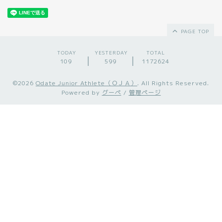
PAGE TOP
TODAY
YESTERDAY
TOTAL
109
599
1172624
©2026
Odate Junior Athlete（ＯＪＡ）
. All Rights Reserved.
Powered by
グーペ
/
管理ページ