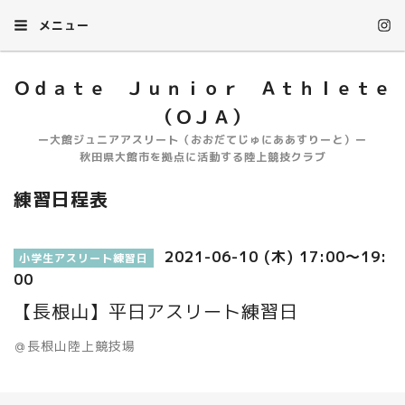
メニュー
Ｏｄａｔｅ Ｊｕｎｉｏｒ Ａｔｈｌｅｔｅ
（ＯＪＡ）
ー大館ジュニアアスリート（おおだてじゅにああすりーと）ー
秋田県大館市を拠点に活動する陸上競技クラブ
練習日程表
2021-06-10 (木) 17:00～19:
小学生アスリート練習日
00
【長根山】平日アスリート練習日
＠長根山陸上競技場