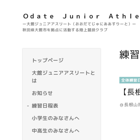
Ｏｄａｔｅ Ｊｕｎｉｏｒ Ａｔｈｌ
ー大館ジュニアアスリート（おおだてじゅにああすりーと）ー
秋田県大館市を拠点に活動する陸上競技クラブ
練習
トップページ
大館ジュニアアスリートと
は
全体練習
【長
お知らせ
＠長根山
練習日程表
小学生のみなさんへ
中高生のみなさんへ