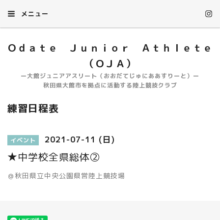
メニュー
Ｏｄａｔｅ Ｊｕｎｉｏｒ Ａｔｈｌｅｔｅ
（ＯＪＡ）
ー大館ジュニアアスリート（おおだてじゅにああすりーと）ー
秋田県大館市を拠点に活動する陸上競技クラブ
練習日程表
2021-07-11 (日)
イベント
★中学校全県総体②
＠秋田県立中央公園県営陸上競技場