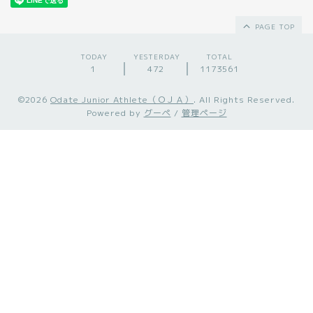
PAGE TOP
TODAY
YESTERDAY
TOTAL
1
472
1173561
©2026
Odate Junior Athlete（ＯＪＡ）
. All Rights Reserved.
Powered by
グーペ
/
管理ページ