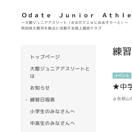
Ｏｄａｔｅ Ｊｕｎｉｏｒ Ａｔｈｌ
ー大館ジュニアアスリート（おおだてじゅにああすりーと）ー
秋田県大館市を拠点に活動する陸上競技クラブ
練習
トップページ
大館ジュニアアスリートと
は
イベント
★中
お知らせ
＠長根山
練習日程表
小学生のみなさんへ
中高生のみなさんへ