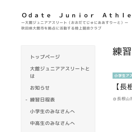
Ｏｄａｔｅ Ｊｕｎｉｏｒ Ａｔｈｌ
ー大館ジュニアアスリート（おおだてじゅにああすりーと）ー
秋田県大館市を拠点に活動する陸上競技クラブ
練習
トップページ
大館ジュニアアスリートと
は
小学生ア
【長
お知らせ
＠長根山
練習日程表
小学生のみなさんへ
中高生のみなさんへ